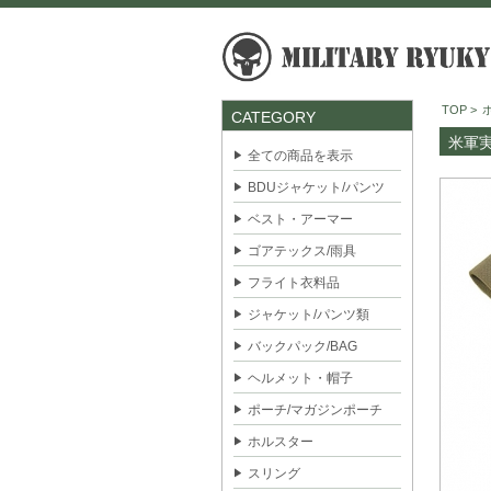
TOP
>
CATEGORY
米軍実
全ての商品を表示
BDUジャケット/パンツ
ベスト・アーマー
ゴアテックス/雨具
フライト衣料品
ジャケット/パンツ類
バックパック/BAG
ヘルメット・帽子
ポーチ/マガジンポーチ
ホルスター
スリング