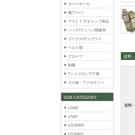
カバーオール
靴/ブーツ
アウトドア/キャンプ用品
パッチ/ワッペン/階級章
ゴーグル/サングラス
ベルト類
送料
グローブ
制服
Tシャツ/ロンT/下着
その他・アクセサリー
SUB-CATEGORY
送料
USMC
USAF
US ARMY
US NAVY