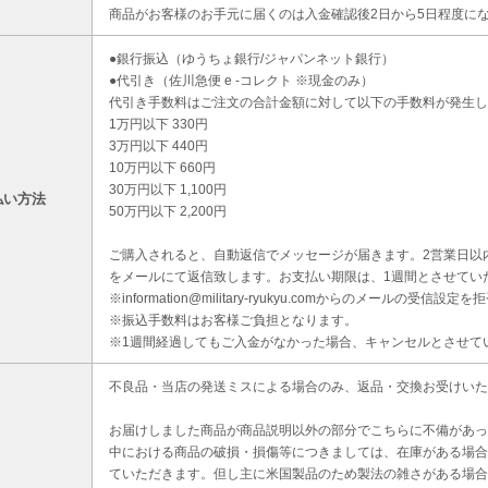
商品がお客様のお手元に届くのは入金確認後2日から5日程度に
●銀行振込（ゆうちょ銀行/ジャパンネット銀行）
●代引き（佐川急便 e -コレクト ※現金のみ）
代引き手数料はご注文の合計金額に対して以下の手数料が発生し
1万円以下 330円
3万円以下 440円
10万円以下 660円
30万円以下 1,100円
払い方法
50万円以下 2,200円
ご購入されると、自動返信でメッセージが届きます。2営業日以
をメールにて返信致します。お支払い期限は、1週間とさせてい
※information@military-ryukyu.comからのメールの
※振込手数料はお客様ご負担となります。
※1週間経過してもご入金がなかった場合、キャンセルとさせて
不良品・当店の発送ミスによる場合のみ、返品・交換お受けいた
お届けしました商品が商品説明以外の部分でこちらに不備があっ
中における商品の破損・損傷等につきましては、在庫がある場合
ていただきます。但し主に米国製品のため製法の雑さがある場合