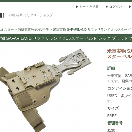
カートを見る
ログイン
沖縄 福岡 ミリタリーショップ
ホルスター
>
特殊部隊/その他/全般
>
米軍実物 SAFARILAND サファリランド ホルスター
物 SAFARILAND サファリランド ホルスター ベルト レッグ プラット
米軍実物 S
スター ベ
詳細
米軍実物、SA
ムです。画像の
コンディショ
USED。多少
す。
サイズ
FREE
管理番号
J130