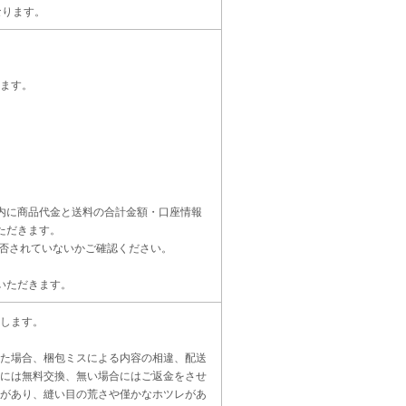
なります。
ます。
内に商品代金と送料の合計金額・口座情報
ただきます。
受信設定を拒否されていないかご確認ください。
いただきます。
します。
た場合、梱包ミスによる内容の相違、配送
には無料交換、無い場合にはご返金をさせ
があり、縫い目の荒さや僅かなホツレがあ