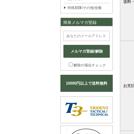
送料
特殊部隊/その他/全般
簡単メルマガ登録
メルマガ登録/解除
解除の場合チェック
10000円以上で送料無料
お支