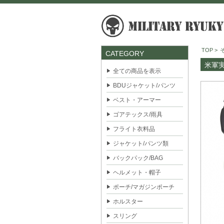
TOP
>
CATEGORY
米軍実
全ての商品を表示
BDUジャケット/パンツ
ベスト・アーマー
ゴアテックス/雨具
フライト衣料品
ジャケット/パンツ類
バックパック/BAG
ヘルメット・帽子
ポーチ/マガジンポーチ
ホルスター
スリング