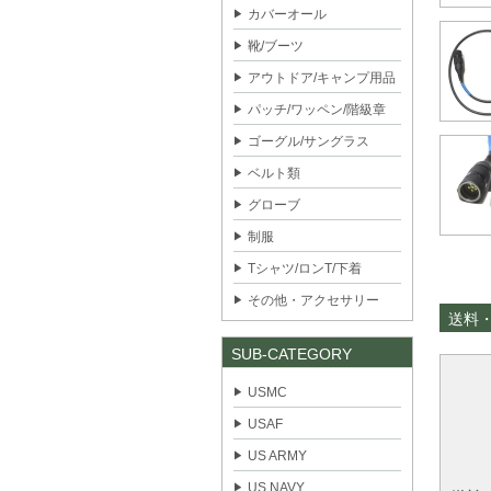
カバーオール
靴/ブーツ
アウトドア/キャンプ用品
パッチ/ワッペン/階級章
ゴーグル/サングラス
ベルト類
グローブ
制服
Tシャツ/ロンT/下着
その他・アクセサリー
送料
SUB-CATEGORY
USMC
USAF
US ARMY
US NAVY