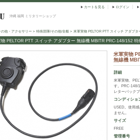
カートを見る
ログイン
沖縄 福岡 ミリタリーショップ
その他・アクセサリー
>
特殊部隊/その他/全般
>
米軍実物 PELTOR PTT スイッチ アダプター 
物 PELTOR PTT スイッチ アダプター 無線機 MBITR PRC-148/152 
米軍実物 P
無線機 MBIT
詳細
米軍実物、PE
す。PRC-14
レターパックプ
コンディショ
USED。使用
ません。
サイズ
FREE
管理番号