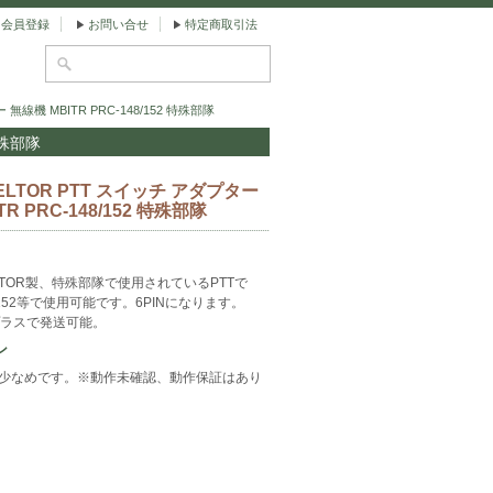
会員登録
お問い合せ
特定商取引法
無線機 MBITR PRC-148/152 特殊部隊
特殊部隊
ELTOR PTT スイッチ アダプター
R PRC-148/152 特殊部隊
LTOR製、特殊部隊で使用されているPTTで
8/152等で使用可能です。6PINになります。
ラスで発送可能。
ン
感少なめです。※動作未確認、動作保証はあり