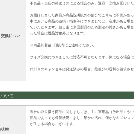
不良品・当店の発送ミスによる場合のみ、返品・交換お受けいた
お届けしました商品が商品説明以外の部分でこちらに不備があっ
中における商品の破損・損傷等につきましては、在庫がある場合
ていただきます。但し主に米国製品のため製法の雑さがある場合
った場合は返品対象外となります。
・交換につい
※商品到着後3日以内にご連絡ください。
サイズ交換につきましては対応不可となります、気になる場合は
代引きのキャンセルは発送済みの場合、往復分の送料を請求させ
について
当社の取り扱う商品に関しましては、主に軍用品（放出品）や中
用品であっても保管状況により、細かい汚れ、僅かなキズやスレ
が生じる場合もございます。
の状態