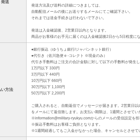
・発送
発送方法及び送料の詳細につきましては、
自動配信メールの後にお送りするメールにてご確認下さい。
それまでは送金手続きは行わないで下さい。
発送は入金確認後、2営業日以内となります。
商品がお客様のお手元に届くのは入金確認後2日から5日程度に
●銀行振込（ゆうちょ銀行/ジャパンネット銀行）
●代引き（佐川急便 e -コレクト ※現金のみ）
代引き手数料はご注文の合計金額に対して以下の手数料が発生し
1万円以下 330円
3万円以下 440円
10万円以下 660円
30万円以下 1,100円
払い方法
50万円以下 2,200円
ご購入されると、自動返信でメッセージが届きます。2営業日以
をメールにて返信致します。お支払い期限は、1週間とさせてい
※information@military-ryukyu.comからのメールの
※振込手数料はお客様ご負担となります。
※1週間経過してもご入金がなかった場合、キャンセルとさせて