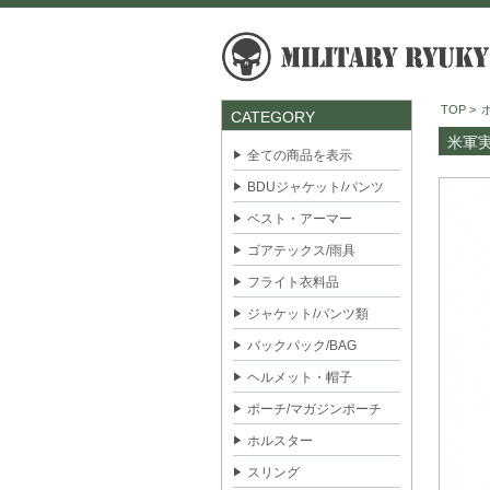
TOP
>
CATEGORY
米軍実
全ての商品を表示
BDUジャケット/パンツ
ベスト・アーマー
ゴアテックス/雨具
フライト衣料品
ジャケット/パンツ類
バックパック/BAG
ヘルメット・帽子
ポーチ/マガジンポーチ
ホルスター
スリング