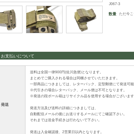
J067-3
数量
ただ今こ
・お支払いについて
送料は全国一律900円(佐川急便)となります。
まとめでご購入される場合は同梱させていただきます。
一部商品につきましては、レターパック、定型郵便にて発送可能
※代引きの場合レターパック、メール便は不可となります。
※発送の段ボール箱はリサイクル品を使用する場合がございます
・発送
発送方法及び送料の詳細につきましては、
自動配信メールの後にお送りするメールにてご確認下さい。
それまでは送金手続きは行わないで下さい。
発送は入金確認後、2営業日以内となります。