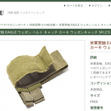
カートを見る
ログイン
沖縄 福岡 ミリタリーショップ
ポーチ/マガジンポーチ
>
特殊部隊/その他/全般
>
米軍実物 EAGLE ウェポン ベルト キャッ
物 EAGLE ウェポン ベルト キャッチ カーキ ウェポンキャッチ SFLCS
米軍実物 E
カーキ ウェ
詳細
米軍実物、EA
ーのウェポンベ
く収納できます
レターパックプ
コンディショ
未使用品。
サイズ
FREE
管理番号