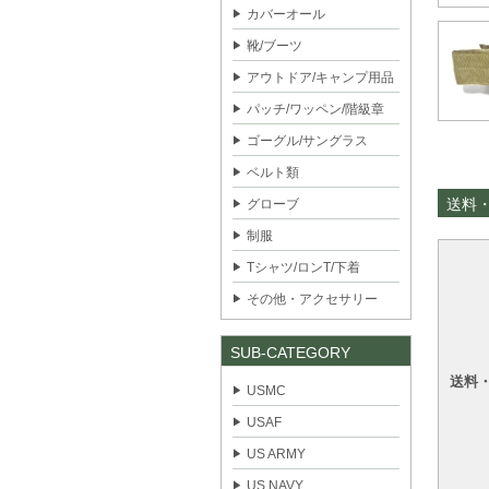
カバーオール
靴/ブーツ
アウトドア/キャンプ用品
パッチ/ワッペン/階級章
ゴーグル/サングラス
ベルト類
送料
グローブ
制服
Tシャツ/ロンT/下着
その他・アクセサリー
SUB-CATEGORY
送料
USMC
USAF
US ARMY
US NAVY