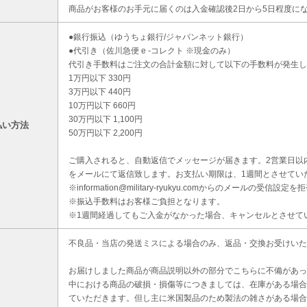
商品がお客様のお手元に届くのは入金確認後2日から5日程度に
●銀行振込（ゆうちょ銀行/ジャパンネット銀行）
●代引き（佐川急便 e -コレクト ※現金のみ）
代引き手数料はご注文の合計金額に対して以下の手数料が発生し
1万円以下 330円
3万円以下 440円
10万円以下 660円
30万円以下 1,100円
払い方法
50万円以下 2,200円
ご購入されると、自動返信でメッセージが届きます。2営業日以
をメールにて返信致します。お支払い期限は、1週間とさせてい
※information@military-ryukyu.comからのメールの
※振込手数料はお客様ご負担となります。
※1週間経過してもご入金がなかった場合、キャンセルとさせて
不良品・当店の発送ミスによる場合のみ、返品・交換お受けいた
お届けしました商品が商品説明以外の部分でこちらに不備があっ
中における商品の破損・損傷等につきましては、在庫がある場合
ていただきます。但し主に米国製品のため製法の雑さがある場合