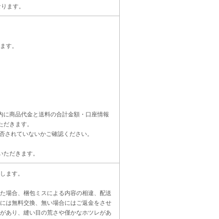
なります。
ます。
内に商品代金と送料の合計金額・口座情報
ただきます。
受信設定を拒否されていないかご確認ください。
いただきます。
します。
た場合、梱包ミスによる内容の相違、配送
には無料交換、無い場合にはご返金をさせ
があり、縫い目の荒さや僅かなホツレがあ