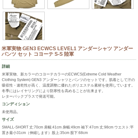
米軍実物 GEN3 ECWCS LEVEL1 アンダーシャツ アンダー
パンツ セット コヨーテ S-S 陸軍
詳細
米軍実物、新カラーのコヨーテカラーのECWCS(Extreme Cold Weather
Clothing System) GEN3 アンダーシャツとパンツのセットです。肌着として汗の
吸収性・速乾性が高く、温度調整に優れたポリエステル素材を使用しています。
冬季にはレイヤリングにより防寒性を高めることが出来ます。
レターパックプラスで発送可能。
コンディション
未使用品。
サイズ
SMALL-SHORT 丈:70cm 肩幅:41cm 身幅:49cm 袖下:47cm 丈:98cm ウエスト:平
置き最小31cm（伸縮します）股上:35cm 股下:68cm