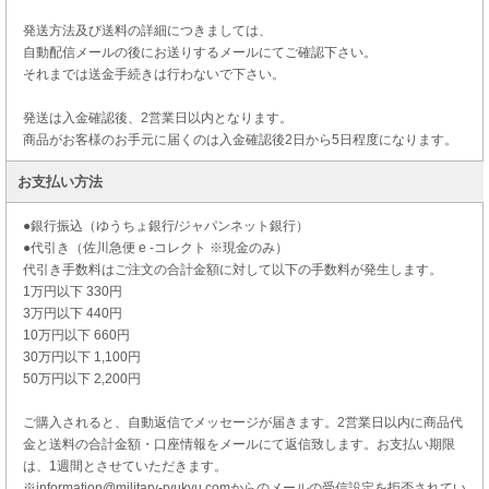
発送方法及び送料の詳細につきましては、
自動配信メールの後にお送りするメールにてご確認下さい。
それまでは送金手続きは行わないで下さい。
発送は入金確認後、2営業日以内となります。
商品がお客様のお手元に届くのは入金確認後2日から5日程度になります。
お支払い方法
●銀行振込（ゆうちょ銀行/ジャパンネット銀行）
●代引き（佐川急便 e -コレクト ※現金のみ）
代引き手数料はご注文の合計金額に対して以下の手数料が発生します。
1万円以下 330円
3万円以下 440円
10万円以下 660円
30万円以下 1,100円
50万円以下 2,200円
ご購入されると、自動返信でメッセージが届きます。2営業日以内に商品代
金と送料の合計金額・口座情報をメールにて返信致します。お支払い期限
は、1週間とさせていただきます。
※information@military-ryukyu.comからのメールの受信設定を拒否されてい