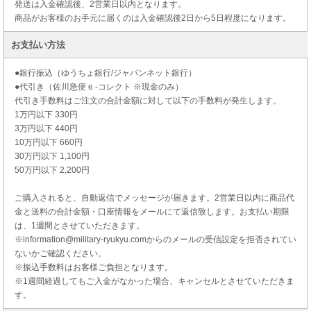
発送は入金確認後、2営業日以内となります。
商品がお客様のお手元に届くのは入金確認後2日から5日程度になります。
お支払い方法
●銀行振込（ゆうちょ銀行/ジャパンネット銀行）
●代引き（佐川急便 e -コレクト ※現金のみ）
代引き手数料はご注文の合計金額に対して以下の手数料が発生します。
1万円以下 330円
3万円以下 440円
10万円以下 660円
30万円以下 1,100円
50万円以下 2,200円
ご購入されると、自動返信でメッセージが届きます。2営業日以内に商品代
金と送料の合計金額・口座情報をメールにて返信致します。お支払い期限
は、1週間とさせていただきます。
※information@military-ryukyu.comからのメールの受信設定を拒否されてい
ないかご確認ください。
※振込手数料はお客様ご負担となります。
※1週間経過してもご入金がなかった場合、キャンセルとさせていただきま
す。