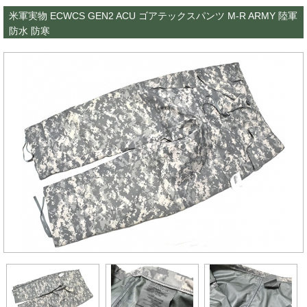
米軍実物 ECWCS GEN2 ACU ゴアテックスパンツ M-R ARMY 陸軍
防水 防寒