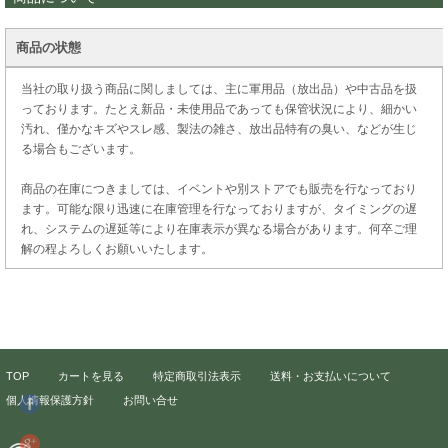
商品の状態
当社の取り扱う商品に関しましては、主に軍用品（放出品）や中古品を扱
っております。たとえ新品・未使用品であっても保管状況により、細かい
汚れ、僅かなキズやスレ感、製法の雑さ、放出品特有の臭い、などが生じ
る場合もございます。
商品の在庫につきましては、イベントや別ストアでも販売を行なっており
ます。可能な限り迅速に在庫管理を行なっておりますが、タイミングの遅
れ、システムの遅延等により在庫表示が異なる場合があります。何卒ご理
解の程よろしくお願いいたします。
TOP
カートを見る
特定商取引法表示
送料・お支払いについて
個人情報保護方針
お問い合せ