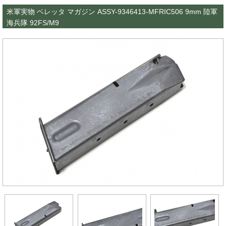
米軍実物 ベレッタ マガジン ASSY-9346413-MFRIC506 9mm 陸軍
海兵隊 92FS/M9