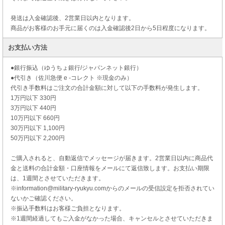
発送は入金確認後、2営業日以内となります。
商品がお客様のお手元に届くのは入金確認後2日から5日程度になります。
お支払い方法
●銀行振込（ゆうちょ銀行/ジャパンネット銀行）
●代引き（佐川急便 e -コレクト ※現金のみ）
代引き手数料はご注文の合計金額に対して以下の手数料が発生します。
1万円以下 330円
3万円以下 440円
10万円以下 660円
30万円以下 1,100円
50万円以下 2,200円
ご購入されると、自動返信でメッセージが届きます。2営業日以内に商品代
金と送料の合計金額・口座情報をメールにて返信致します。お支払い期限
は、1週間とさせていただきます。
※information@military-ryukyu.comからのメールの受信設定を拒否されてい
ないかご確認ください。
※振込手数料はお客様ご負担となります。
※1週間経過してもご入金がなかった場合、キャンセルとさせていただきま