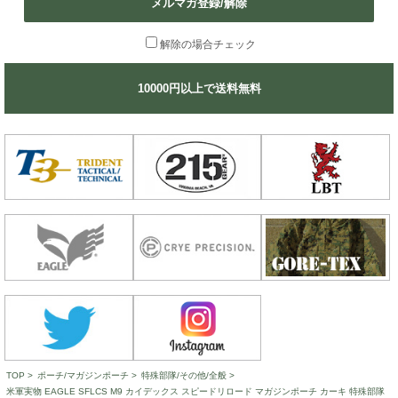
メルマガ登録/解除
解除の場合チェック
10000円以上で送料無料
TOP
>
ポーチ/マガジンポーチ
>
特殊部隊/その他/全般
>
米軍実物 EAGLE SFLCS M9 カイデックス スピードリロード マガジンポーチ カーキ 特殊部隊