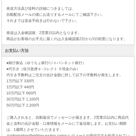
発送方法及び送料の詳細につきましては、
自動配信メールの後にお送りするメールにてご確認下さい。
それまでは送金手続きは行わないで下さい。
発送は入金確認後、2営業日以内となります。
商品がお客様のお手元に届くのは入金確認後2日から5日程度になります。
お支払い方法
●銀行振込（ゆうちょ銀行/ジャパンネット銀行）
●代引き（佐川急便 e -コレクト ※現金のみ）
代引き手数料はご注文の合計金額に対して以下の手数料が発生します。
1万円以下 330円
3万円以下 440円
10万円以下 660円
30万円以下 1,100円
50万円以下 2,200円
ご購入されると、自動返信でメッセージが届きます。2営業日以内に商品代
金と送料の合計金額・口座情報をメールにて返信致します。お支払い期限
は、1週間とさせていただきます。
※information@military-ryukyu.comからのメールの受信設定を拒否されてい