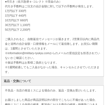
●代引き（佐川急便 e -コレクト ※現金のみ）
代引き手数料はご注文の合計金額に対して以下の手数料が発生します。
1万円以下 330円
3万円以下 440円
10万円以下 660円
30万円以下 1,100円
50万円以下 2,200円
ご購入されると、自動返信でメッセージが届きます。2営業日以内に商品代
金と送料の合計金額・口座情報をメールにて返信致します。お支払い期限
は、1週間とさせていただきます。
※information@military-ryukyu.comからのメールの受信設定を拒否されてい
ないかご確認ください。
※振込手数料はお客様ご負担となります。
※1週間経過してもご入金がなかった場合、キャンセルとさせていただきま
す。
返品・交換について
不良品・当店の発送ミスによる場合のみ、返品・交換お受けいたします。
お届けしました商品が商品説明以外の部分でこちらに不備があった場合、
梱包ミスによる内容の相違、配送中における商品の破損・損傷等につきま