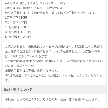
●銀行振込（ゆうちょ銀行/ジャパンネット銀行）
●代引き（佐川急便 e -コレクト ※現金のみ）
代引き手数料はご注文の合計金額に対して以下の手数料が発生します。
1万円以下 330円
3万円以下 440円
10万円以下 660円
30万円以下 1,100円
50万円以下 2,200円
ご購入されると、自動返信でメッセージが届きます。2営業日以内に商品代
金と送料の合計金額・口座情報をメールにて返信致します。お支払い期限
は、1週間とさせていただきます。
※information@military-ryukyu.comからのメールの受信設定を拒否されてい
ないかご確認ください。
※振込手数料はお客様ご負担となります。
※1週間経過してもご入金がなかった場合、キャンセルとさせていただきま
す。
返品・交換について
不良品・当店の発送ミスによる場合のみ、返品・交換お受けいたします。