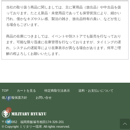
当社の取り扱う商品に関しましては、主に軍用品（放出品）や中古品を扱
っております。たとえ新品・未使用品であっても保管状況により、細かい
汚れ、僅かなキズやスレ感、製法の雑さ、放出品特有の臭い、などが生じ
る場合もございます。
商品の在庫につきましては、イベントや別ストアでも販売を行なっており
ます。可能な限り迅速に在庫管理を行なっておりますが、タイミングの遅
れ、システムの遅延等により在庫表示が異なる場合があります。何卒ご理
解の程よろしくお願いいたします。
TOP
カートを見る
特定商取引法表示
送料・お支払いについて
個人情報保護方針
お問い合せ
〒8200052 福岡県飯塚市相田174-326-201
© Copyright ミリタリー琉球. All rights reserved.