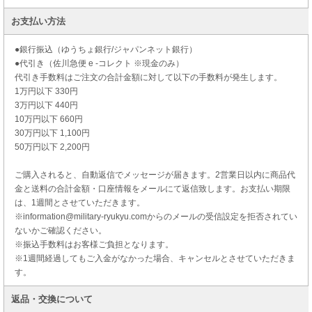
お支払い方法
●銀行振込（ゆうちょ銀行/ジャパンネット銀行）
●代引き（佐川急便 e -コレクト ※現金のみ）
代引き手数料はご注文の合計金額に対して以下の手数料が発生します。
1万円以下 330円
3万円以下 440円
10万円以下 660円
30万円以下 1,100円
50万円以下 2,200円
ご購入されると、自動返信でメッセージが届きます。2営業日以内に商品代
金と送料の合計金額・口座情報をメールにて返信致します。お支払い期限
は、1週間とさせていただきます。
※information@military-ryukyu.comからのメールの受信設定を拒否されてい
ないかご確認ください。
※振込手数料はお客様ご負担となります。
※1週間経過してもご入金がなかった場合、キャンセルとさせていただきま
す。
返品・交換について