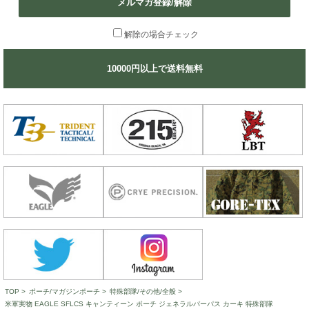
メルマガ登録/解除
解除の場合チェック
10000円以上で送料無料
TOP
>
ポーチ/マガジンポーチ
>
特殊部隊/その他/全般
>
米軍実物 EAGLE SFLCS キャンティーン ポーチ ジェネラルパーパス カーキ 特殊部隊