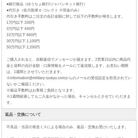
●銀行振込（ゆうちょ銀行/ジャパンネット銀行）
●代引き（佐川急便 e -コレクト ※現金のみ）
代引き手数料はご注文の合計金額に対して以下の手数料が発生します。
1万円以下 330円
3万円以下 440円
10万円以下 660円
30万円以下 1,100円
50万円以下 2,200円
ご購入されると、自動返信でメッセージが届きます。2営業日以内に商品代
金と送料の合計金額・口座情報をメールにて返信致します。お支払い期限
は、1週間とさせていただきます。
※information@military-ryukyu.comからのメールの受信設定を拒否されてい
ないかご確認ください。
※振込手数料はお客様ご負担となります。
※1週間経過してもご入金がなかった場合、キャンセルとさせていただきま
す。
返品・交換について
不良品・当店の発送ミスによる場合のみ、返品・交換お受けいたします。