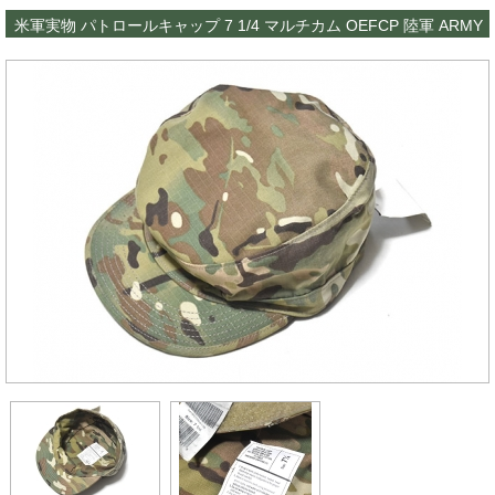
米軍実物 パトロールキャップ 7 1/4 マルチカム OEFCP 陸軍 ARMY