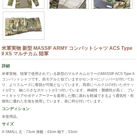
米軍実物 新型 MASSIF ARMY コンバットシャツ ACS Type
II XS マルチカム 陸軍
詳細
米軍実物、陸軍で使用されている新型のマルチカムカラーのMASSIF ACS Type II
コンバットシャツです。前モデルと似ていますがセンターにジッパーが付いてお
り、よりスムーズに着脱が可能となっています。両肩にベルクロの付いたポケッ
トが2つ、袖に小さなポケットが1つ付いています。伸縮性・難燃性が高く、プレ
ートキャリアやボディアーマーを着用した際に蒸れを軽減できるよう通気性・乾
燥性に優れた生地を使用しています。肩にIRが付いています。
コンディション
未使用品。
サイズ
X-SMALL 丈：73cm 身幅：43cm 袖下：53cm