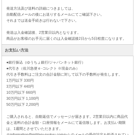
発送方法及び送料の詳細につきましては、
自動配信メールの後にお送りするメールにてご確認下さい。
それまでは送金手続きは行わないで下さい。
発送は入金確認後、2営業日以内となります。
商品がお客様のお手元に届くのは入金確認後2日から5日程度になります。
お支払い方法
●銀行振込（ゆうちょ銀行/ジャパンネット銀行）
●代引き（佐川急便 e -コレクト ※現金のみ）
代引き手数料はご注文の合計金額に対して以下の手数料が発生します。
1万円以下 330円
3万円以下 440円
10万円以下 660円
30万円以下 1,100円
50万円以下 2,200円
ご購入されると、自動返信でメッセージが届きます。2営業日以内に商品代
金と送料の合計金額・口座情報をメールにて返信致します。お支払い期限
は、1週間とさせていただきます。
※information@military-ryukyu.comからのメールの受信設定を拒否されてい