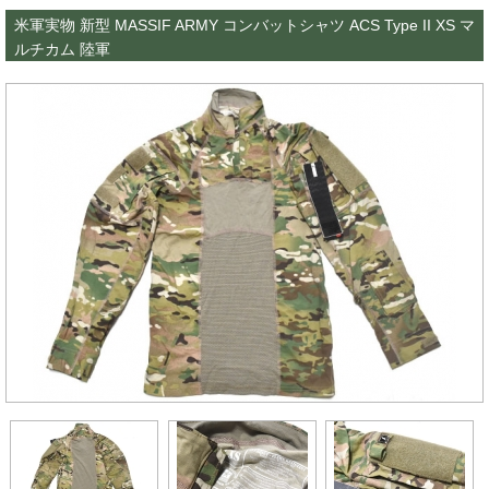
米軍実物 新型 MASSIF ARMY コンバットシャツ ACS Type II XS マ
ルチカム 陸軍