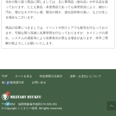
当社の取り扱う商品に関しましては、主に軍用品（放出品）や中古品を扱
っております。たとえ新品・未使用品であっても保管状況により、細かい
汚れ、僅かなキズやスレ感、製法の雑さ、放出品特有の臭い、などが生じ
る場合もございます。
商品の在庫につきましては、イベントや別ストアでも販売を行なっており
ます。可能な限り迅速に在庫管理を行なっておりますが、タイミングの遅
れ、システムの遅延等により在庫表示が異なる場合があります。何卒ご理
解の程よろしくお願いいたします。
TOP
カートを見る
特定商取引法表示
送料・お支払いについて
個人情報保護方針
お問い合せ
〒8200052 福岡県飯塚市相田174-326-201
© Copyright ミリタリー琉球. All rights reserved.