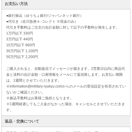
お支払い方法
●銀行振込（ゆうちょ銀行/ジャパンネット銀行）
●代引き（佐川急便 e -コレクト ※現金のみ）
代引き手数料はご注文の合計金額に対して以下の手数料が発生します。
1万円以下 330円
3万円以下 440円
10万円以下 660円
30万円以下 1,100円
50万円以下 2,200円
ご購入されると、自動返信でメッセージが届きます。2営業日以内に商品代
金と送料の合計金額・口座情報をメールにて返信致します。お支払い期限
は、1週間とさせていただきます。
※information@military-ryukyu.comからのメールの受信設定を拒否されてい
ないかご確認ください。
※振込手数料はお客様ご負担となります。
※1週間経過してもご入金がなかった場合、キャンセルとさせていただきま
す。
返品・交換について