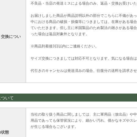
不良品・当店の発送ミスによる場合のみ、返品・交換お受けいた
お届けしました商品が商品説明以外の部分でこちらに不備があっ
中における商品の破損・損傷等につきましては、在庫がある場合
ていただきます。但し主に米国製品のため製法の雑さがある場合
った場合は返品対象外となります。
・交換につい
※商品到着後3日以内にご連絡ください。
サイズ交換につきましては対応不可となります、気になる場合は
代引きのキャンセルは発送済みの場合、往復分の送料を請求させ
について
当社の取り扱う商品に関しましては、主に軍用品（放出品）や中
用品であっても保管状況により、細かい汚れ、僅かなキズやスレ
が生じる場合もございます。
の状態