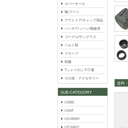
カバーオール
靴/ブーツ
アウトドア/キャンプ用品
パッチ/ワッペン/階級章
ゴーグル/サングラス
ベルト類
グローブ
制服
Tシャツ/ロンT/下着
その他・アクセサリー
送料
SUB-CATEGORY
USMC
USAF
US ARMY
US NAVY