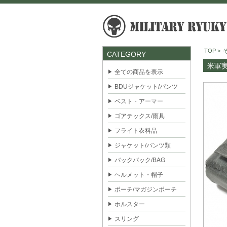
TOP
>
CATEGORY
米軍実
全ての商品を表示
BDUジャケット/パンツ
ベスト・アーマー
ゴアテックス/雨具
フライト衣料品
ジャケット/パンツ類
バックパック/BAG
ヘルメット・帽子
ポーチ/マガジンポーチ
ホルスター
スリング