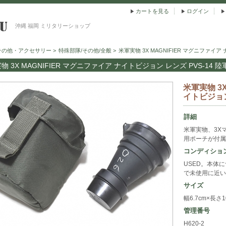
カートを見る
ログイン
沖縄 福岡 ミリタリーショップ
その他・アクセサリー
>
特殊部隊/その他/全般
>
米軍実物 3X MAGNIFIER マグニファイア
物 3X MAGNIFIER マグニファイア ナイトビジョン レンズ PVS-14 
米軍実物 3X
イトビジョン
詳細
米軍実物、3X
用ポーチが付属
コンディショ
USED。本体
で未使用に近い
サイズ
幅6.7cm×長さ1
管理番号
H620-2