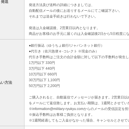
・発送
発送方法及び送料の詳細につきましては、
自動配信メールの後にお送りするメールにてご確認下さい。
それまでは送金手続きは行わないで下さい。
発送は入金確認後、2営業日以内となります。
商品がお客様のお手元に届くのは入金確認後2日から5日程度に
●銀行振込（ゆうちょ銀行/ジャパンネット銀行）
●代引き（佐川急便 e -コレクト ※現金のみ）
代引き手数料はご注文の合計金額に対して以下の手数料が発生し
1万円以下 330円
3万円以下 440円
10万円以下 660円
30万円以下 1,100円
払い方法
50万円以下 2,200円
ご購入されると、自動返信でメッセージが届きます。2営業日以
をメールにて返信致します。お支払い期限は、1週間とさせてい
※information@military-ryukyu.comからのメールの
※振込手数料はお客様ご負担となります。
※1週間経過してもご入金がなかった場合、キャンセルとさせて