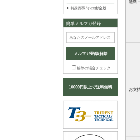
送料
特殊部隊/その他/全般
簡単メルマガ登録
メルマガ登録/解除
解除の場合チェック
10000円以上で送料無料
お支