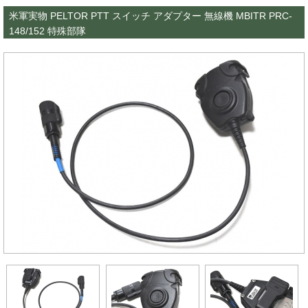
米軍実物 PELTOR PTT スイッチ アダプター 無線機 MBITR PRC-
148/152 特殊部隊