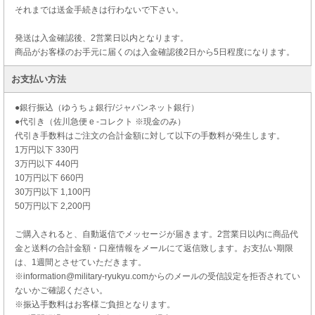
それまでは送金手続きは行わないで下さい。
発送は入金確認後、2営業日以内となります。
商品がお客様のお手元に届くのは入金確認後2日から5日程度になります。
お支払い方法
●銀行振込（ゆうちょ銀行/ジャパンネット銀行）
●代引き（佐川急便 e -コレクト ※現金のみ）
代引き手数料はご注文の合計金額に対して以下の手数料が発生します。
1万円以下 330円
3万円以下 440円
10万円以下 660円
30万円以下 1,100円
50万円以下 2,200円
ご購入されると、自動返信でメッセージが届きます。2営業日以内に商品代
金と送料の合計金額・口座情報をメールにて返信致します。お支払い期限
は、1週間とさせていただきます。
※information@military-ryukyu.comからのメールの受信設定を拒否されてい
ないかご確認ください。
※振込手数料はお客様ご負担となります。