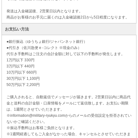
発送は入金確認後、2営業日以内となります。
商品がお客様のお手元に届くのは入金確認後2日から5日程度になります。
お支払い方法
●銀行振込（ゆうちょ銀行/ジャパンネット銀行）
●代引き（佐川急便 e -コレクト ※現金のみ）
代引き手数料はご注文の合計金額に対して以下の手数料が発生します。
1万円以下 330円
3万円以下 440円
10万円以下 660円
30万円以下 1,100円
50万円以下 2,200円
ご購入されると、自動返信でメッセージが届きます。2営業日以内に商品代
金と送料の合計金額・口座情報をメールにて返信致します。お支払い期限
は、1週間とさせていただきます。
※information@military-ryukyu.comからのメールの受信設定を拒否されてい
ないかご確認ください。
※振込手数料はお客様ご負担となります。
※1週間経過してもご入金がなかった場合、キャンセルとさせていただきま