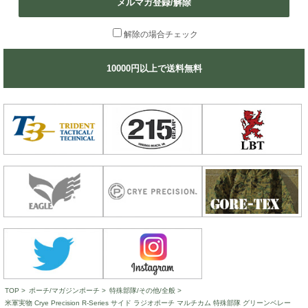
メルマガ登録/解除
解除の場合チェック
10000円以上で送料無料
TOP
>
ポーチ/マガジンポーチ
>
特殊部隊/その他/全般
>
米軍実物 Crye Precision R-Series サイド ラジオポーチ マルチカム 特殊部隊 グリーンベレー