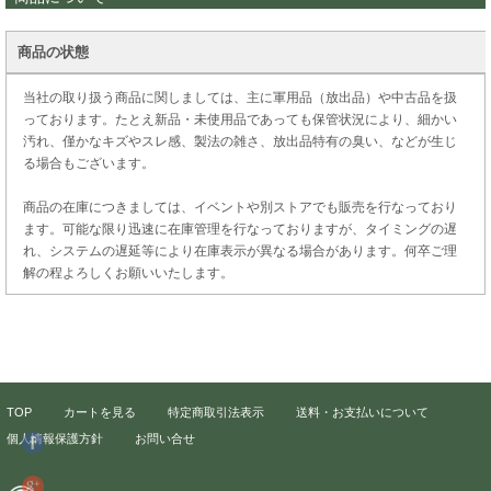
商品の状態
当社の取り扱う商品に関しましては、主に軍用品（放出品）や中古品を扱
っております。たとえ新品・未使用品であっても保管状況により、細かい
汚れ、僅かなキズやスレ感、製法の雑さ、放出品特有の臭い、などが生じ
る場合もございます。
商品の在庫につきましては、イベントや別ストアでも販売を行なっており
ます。可能な限り迅速に在庫管理を行なっておりますが、タイミングの遅
れ、システムの遅延等により在庫表示が異なる場合があります。何卒ご理
解の程よろしくお願いいたします。
TOP
カートを見る
特定商取引法表示
送料・お支払いについて
個人情報保護方針
お問い合せ