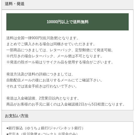
送料・発送
10000円以上で送料無料
送料は全国一律900円(佐川急便)となります。
まとめでご購入される場合は同梱させていただきます。
一部商品につきましては、レターパック、定型郵便にて発送可能。
※代引きの場合レターパック、メール便は不可となります。
※発送の段ボール箱はリサイクル品を使用する場合がございます。
発送方法及び送料の詳細につきましては、
自動配信メールの後にお送りするメールにてご確認下さい。
それまでは送金手続きは行わないで下さい。
発送は入金確認後、2営業日以内となります。
商品がお客様のお手元に届くのは入金確認後2日から5日程度になります。
お支払い方法
●銀行振込（ゆうちょ銀行/ジャパンネット銀行）
●代引き（佐川急便 e -コレクト ※現金のみ）