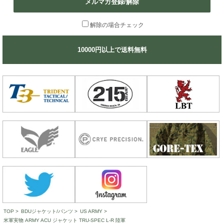
メルマガ登録/解除
解除の場合チェック
10000円以上で送料無料
TOP
>
BDUジャケット/パンツ
>
US ARMY
>
米軍実物 ARMY ACU ジャケット TRU-SPEC L-R 陸軍