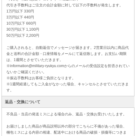
代引き手数料はご注文の合計金額に対して以下の手数料が発生します。
1万円以下 330円
3万円以下 440円
10万円以下 660円
30万円以下 1,100円
50万円以下 2,200円
ご購入されると、自動返信でメッセージが届きます。2営業日以内に商品代
金と送料の合計金額・口座情報をメールにて返信致します。お支払い期限
は、1週間とさせていただきます。
※information@military-ryukyu.comからのメールの受信設定を拒否されてい
ないかご確認ください。
※振込手数料はお客様ご負担となります。
※1週間経過してもご入金がなかった場合、キャンセルとさせていただきま
す。
返品・交換について
不良品・当店の発送ミスによる場合のみ、返品・交換お受けいたします。
お届けしました商品が商品説明以外の部分でこちらに不備があった場合、
梱包ミスによる内容の相違、配送中における商品の破損・損傷等につきま