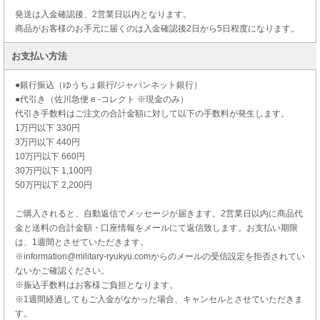
発送は入金確認後、2営業日以内となります。
商品がお客様のお手元に届くのは入金確認後2日から5日程度になります。
お支払い方法
●銀行振込（ゆうちょ銀行/ジャパンネット銀行）
●代引き（佐川急便 e -コレクト ※現金のみ）
代引き手数料はご注文の合計金額に対して以下の手数料が発生します。
1万円以下 330円
3万円以下 440円
10万円以下 660円
30万円以下 1,100円
50万円以下 2,200円
ご購入されると、自動返信でメッセージが届きます。2営業日以内に商品代
金と送料の合計金額・口座情報をメールにて返信致します。お支払い期限
は、1週間とさせていただきます。
※information@military-ryukyu.comからのメールの受信設定を拒否されてい
ないかご確認ください。
※振込手数料はお客様ご負担となります。
※1週間経過してもご入金がなかった場合、キャンセルとさせていただきま
す。