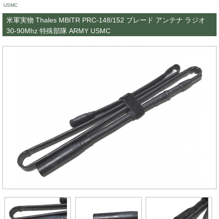
USMC
米軍実物 Thales MBITR PRC-148/152 ブレード アンテナ ラジオ
30-90Mhz 特殊部隊 ARMY USMC