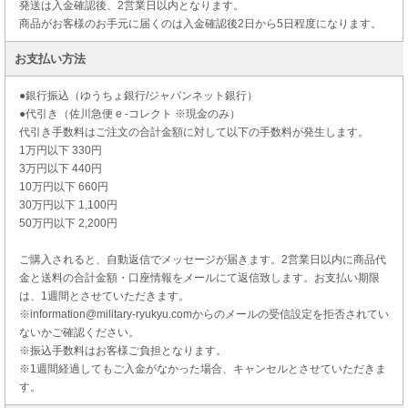
発送は入金確認後、2営業日以内となります。
商品がお客様のお手元に届くのは入金確認後2日から5日程度になります。
お支払い方法
●銀行振込（ゆうちょ銀行/ジャパンネット銀行）
●代引き（佐川急便 e -コレクト ※現金のみ）
代引き手数料はご注文の合計金額に対して以下の手数料が発生します。
1万円以下 330円
3万円以下 440円
10万円以下 660円
30万円以下 1,100円
50万円以下 2,200円
ご購入されると、自動返信でメッセージが届きます。2営業日以内に商品代
金と送料の合計金額・口座情報をメールにて返信致します。お支払い期限
は、1週間とさせていただきます。
※information@military-ryukyu.comからのメールの受信設定を拒否されてい
ないかご確認ください。
※振込手数料はお客様ご負担となります。
※1週間経過してもご入金がなかった場合、キャンセルとさせていただきま
す。